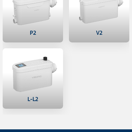
P2
V2
L-L2